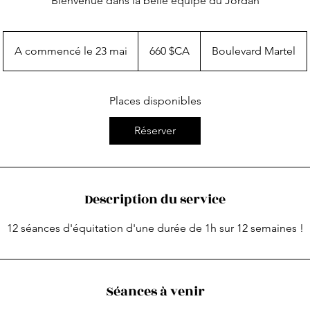
Bienvenue dans la belle équipe du Jordan
660
dollars
A commencé le 23 mai
A
660 $CA
Boulevard Martel
canadiens
c
o
Places disponibles
m
m
Réserver
e
n
c
é
Description du service
l
e
12 séances d'équitation d'une durée de 1h sur 12 semaines !
2
3
m
a
Séances à venir
i