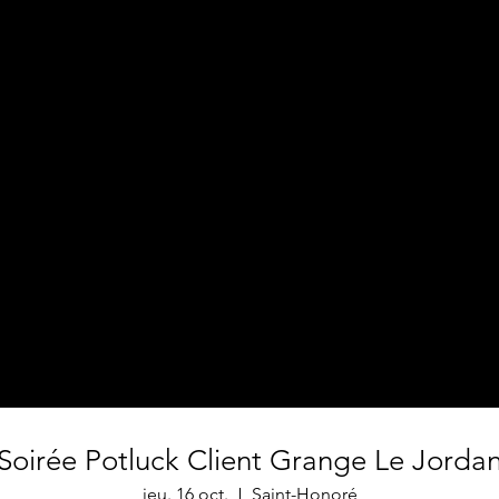
Soirée Potluck Client Grange Le Jorda
jeu. 16 oct.
Saint-Honoré