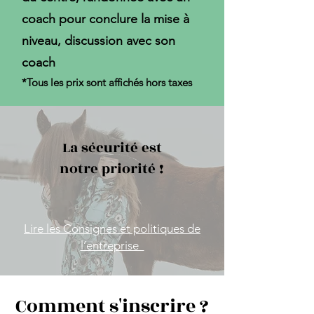
coach pour conclure la mise à
niveau, discussion avec son
coach​​
*Tous les prix sont affichés hors taxes
La sécurité est
notre priorité !
Lire les Consignes et politiques de
l’entreprise
Comment s'inscrire ?